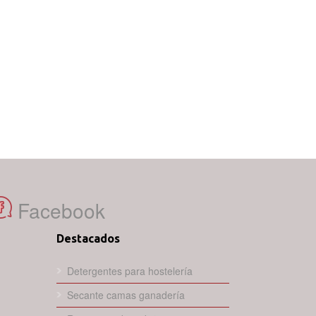
Facebook
Destacados
Detergentes para hostelería
Secante camas ganadería