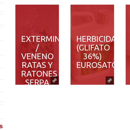
EXTERMINADOR
HERBICIDA
/
(GLIFATO
VENENO
36%)
RATAS Y
EUROSATO
RATONES
SERPA
RAT
PASTA
s