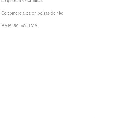
se quieran exterminar.
Se comercializa en bolsas de 1kg
P.V.P.: 5€ más I.V.A.