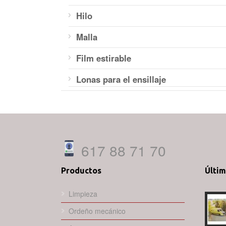
Hilo
Malla
Film estirable
Lonas para el ensillaje
617 88 71 70
Productos
Últi
Limpieza
Ordeño mecánico