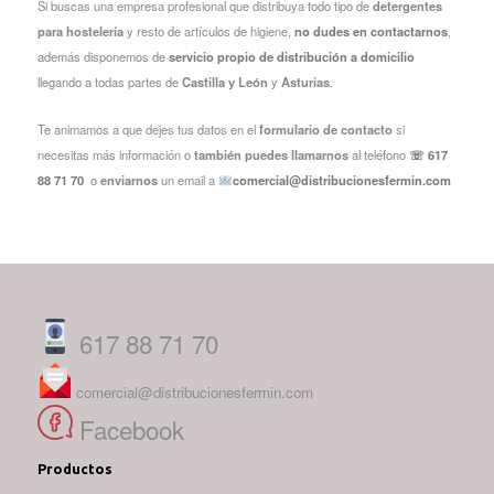
Si buscas una empresa profesional que distribuya todo tipo de
detergentes
para hostelería
y resto de artículos de higiene,
no dudes en contactarnos
,
además disponemos de
servicio propio de distribución a domicilio
llegando a todas partes de
Castilla y León
y
Asturias
.
Te animamos a que dejes tus datos en el
formulario de contacto
si
necesitas más información o
también puedes
llamarnos
al teléfono
☏ 617
88 71 70
o
enviarnos
un email a
comercial@distribucionesfermin.com
617 88 71 70
comercial@distribucionesfermin.com
Facebook
Productos