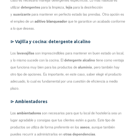
caso es necesario manejar detergentes específicos. Lo más habitual es
utilizar
detergentes
para la limpieza,
lejía
para la desinfección
y
suavizante
para mantener en perfecto estado las prendas. Otra opción es
el empleo de un
aditivo blanqueador
que te garantice un acabado conforme
a lo que deseas.
⊳ Vajilla y cocina: detergente alcalino
Los
lavavajillas
son imprescindibles para mantener en buen estado un local,
y lo mismo sucede con la cocina. El
detergente alcalino
tiene como ventaja
que funciona muy bien para los productos de
aluminio
, pero también hay
otro tipo de opciones. Es importante, en este caso, saber elegir el producto
adecuado, lo cual es fundamental por una cuestión de eficiencia a medio
plazo.
⊳ Ambientadores
Los
ambientadores
son necesarios para que tu local de hostelería sea un
lugar agradable y consigas que tus clientes estén a gusto. Este tipo de
productos se utiliza de forma preferente en los
aseos
, aunque también
puedes recurrir a administrarlos en
otras dependencias
.