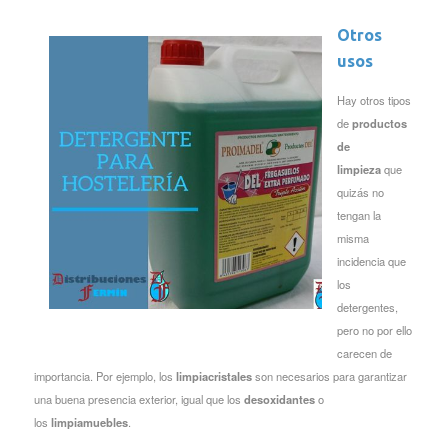
Otros
usos
Hay otros tipos
de
productos
de
limpieza
que
quizás no
tengan la
misma
incidencia que
los
detergentes,
pero no por ello
carecen de
importancia. Por ejemplo, los
limpiacristales
son necesarios para garantizar
una buena presencia exterior, igual que los
desoxidantes
o
los
limpiamuebles
.