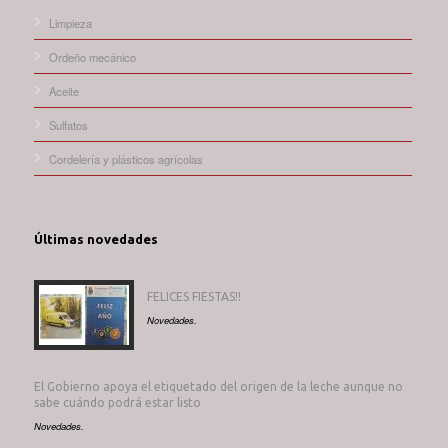
Limpieza
Ordeño mecánico
Aceite
Sulfatos
Cordelería y plásticos agrícolas
Últimas novedades
FELICES FIESTAS!!
Novedades.
El Gobierno apoya el etiquetado del origen de la leche aunque no
sabe cuándo podrá estar listo
Novedades.