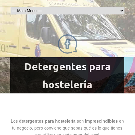
Detergentes para
hostelería
Los
detergentes para hostelería
son
imprescindibles
en
tu negocio, pero conviene que sepas qué es lo que tienes
que utilizar en cada zona del local.