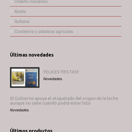
Ordeño mecánico
Aceite
Sulfatos
Cordelería y plásticos agrícolas
Últimas novedades
FELICES FIESTAS!!
Novedades.
El Gobierno apoya el etiquetado del origen de la leche
aunque no sabe cuándo podrá estar listo
Novedades.
Últimos productos