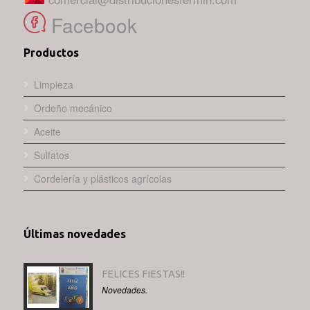
Facebook
Productos
Limpieza
Ordeño mecánico
Aceite
Sulfatos
Cordelería y plásticos agrícolas
Últimas novedades
FELICES FIESTAS!!
Novedades.