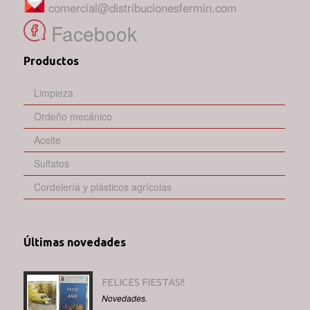
comercial@distribucionesfermin.com
Facebook
Productos
Limpieza
Ordeño mecánico
Aceite
Sulfatos
Cordelería y plásticos agrícolas
Últimas novedades
FELICES FIESTAS!!
Novedades.