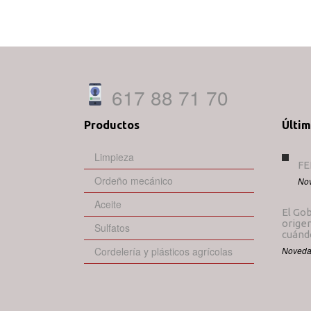
617 88 71 70
Productos
Últi
Limpieza
FE
Ordeño mecánico
No
Aceite
El Gob
origen
Sulfatos
cuándo
Cordelería y plásticos agrícolas
Noveda