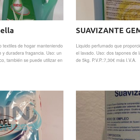
ella
SUAVIZANTE GE
o textiles de hogar manteniendo
Liquido perfumado que proporcio
e y duradera fragancia. Uso: un
el lavado. Uso: dos tapones de l
o, también se puede utilizar en
de 5kg. P.V.P.:7,30€ más I.V.A.