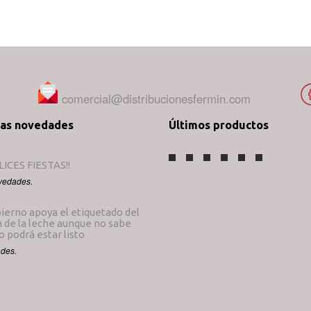
comercial@distribucionesfermin.com
mas novedades
Últimos productos
LICES FIESTAS!!
vedades.
ierno apoya el etiquetado del
 de la leche aunque no sabe
 podrá estar listo
des.