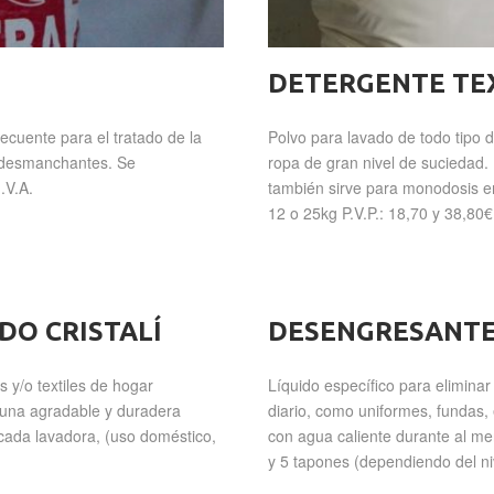
DETERGENTE TEX
ecuente para el tratado de la
Polvo para lavado de todo tipo
y desmanchantes. Se
ropa de gran nivel de suciedad.
.V.A.
también sirve para monodosis en
12 o 25kg P.V.P.: 18,70 y 38,80€
DO CRISTALÍ
DESENGRESANTE
 y/o textiles de hogar
Líquido específico para elimin
 una agradable y duradera
diario, como uniformes, fundas, 
cada lavadora, (uso doméstico,
con agua caliente durante al me
y 5 tapones (dependiendo del niv