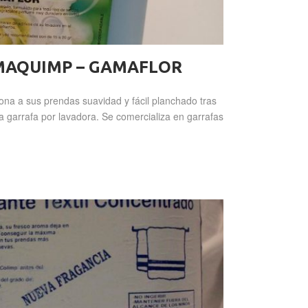
MAQUIMP – GAMAFLOR
na a sus prendas suavidad y fácil planchado tras
a garrafa por lavadora. Se comercializa en garrafas