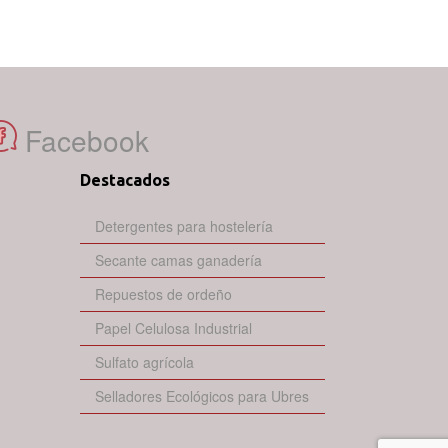
Facebook
Destacados
Detergentes para hostelería
Secante camas ganadería
Repuestos de ordeño
Papel Celulosa Industrial
Sulfato agrícola
Selladores Ecológicos para Ubres