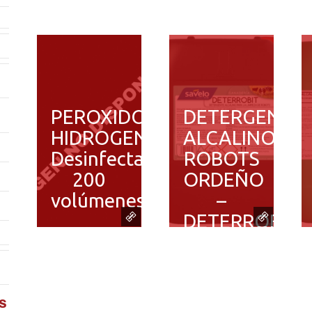
PEROXIDO
DETERGENTE
HIDROGENO
ALCALINO
Desinfectante
ROBOTS
200
ORDEÑO
volúmenes
–
DETERROBIT
s