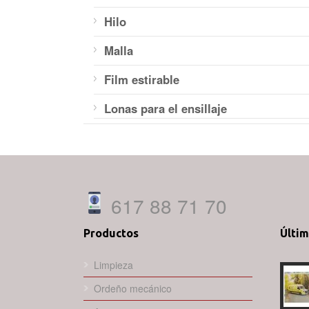
Hilo
Malla
Film estirable
Lonas para el ensillaje
617 88 71 70
Productos
Últi
Limpieza
Ordeño mecánico