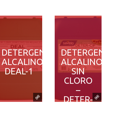
DETERGENTE
DETERGENTE
ALCALINO
ALCALINO
DEAL-1
SIN
CLORO
–
DETER-
CIP