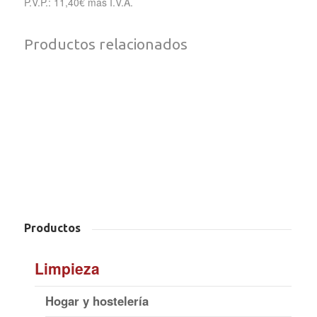
P.V.P.: 11,40€ más I.V.A.
Productos relacionados
GUANTES DESECHABLES
NITRILO EXTRA –
LINDEI Deter.Gel Ropa
CUATROGASA
Marsella
HIDROFUGANTE P400
RECAMBIO FREGONA
MICROFIBRA PAÑO
Productos
Limpieza
Hogar y hostelería