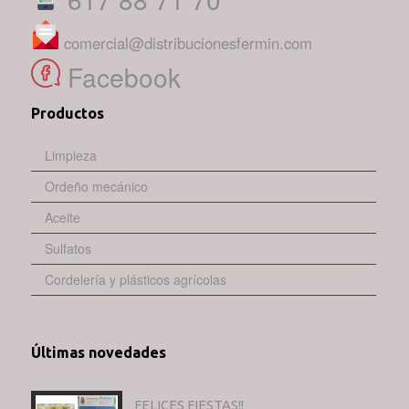
comercial@distribucionesfermin.com
Facebook
Productos
Limpieza
Ordeño mecánico
Aceite
Sulfatos
Cordelería y plásticos agrícolas
Últimas novedades
FELICES FIESTAS!!