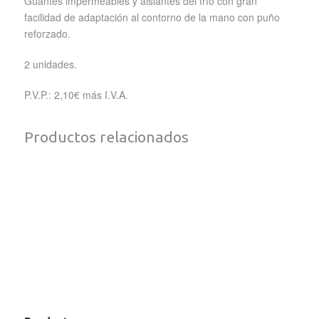
Guantes impermeables y aislantes del frío con gran
facilidad de adaptación al contorno de la mano con puño
reforzado.
2 unidades.
P.V.P.: 2,10€ más I.V.A.
Productos relacionados
GUANTES DESECHABLES
NITRILO EXTRA –
LINDEI Deter.Gel Ropa
CUATROGASA
Marsella
HIDROFUGANTE P400
RECAMBIO FREGONA
MICROFIBRA PAÑO