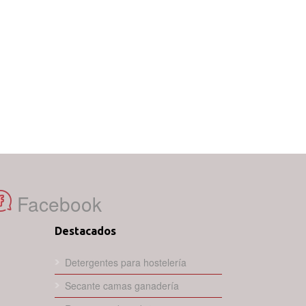
Facebook
Destacados
Detergentes para hostelería
Secante camas ganadería