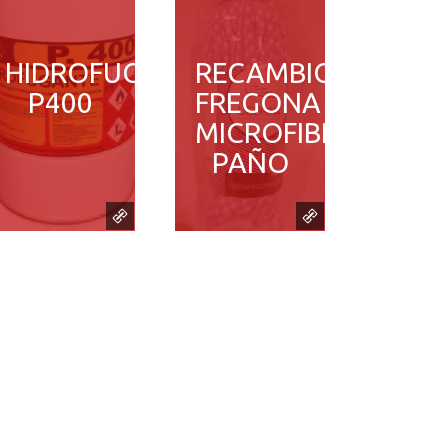
HIDROFUGANTE
RECAMBIO
P400
FREGONA
MICROFIBRA
PAÑO