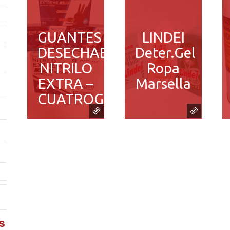
GUANTES
LINDEI
DESECHABLES
Deter.Gel
NITRILO
Ropa
EXTRA –
Marsella
CUATROGASA
s