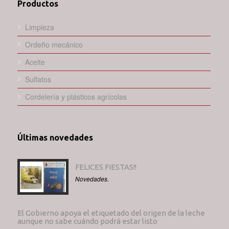
Productos
Limpieza
Ordeño mecánico
Aceite
Sulfatos
Cordelería y plásticos agrícolas
Últimas novedades
FELICES FIESTAS!!
Novedades.
El Gobierno apoya el etiquetado del origen de la leche
aunque no sabe cuándo podrá estar listo