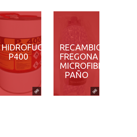
HIDROFUGANTE
RECAMBIO
P400
FREGONA
MICROFIBRA
PAÑO