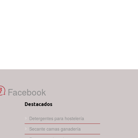
Facebook
Destacados
Detergentes para hostelería
Secante camas ganadería