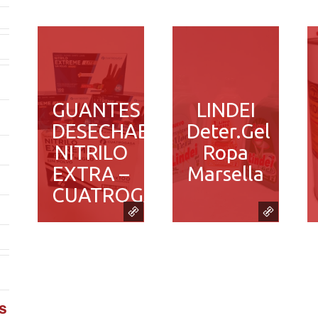
GUANTES
LINDEI
DESECHABLES
Deter.Gel
NITRILO
Ropa
EXTRA –
Marsella
CUATROGASA
s