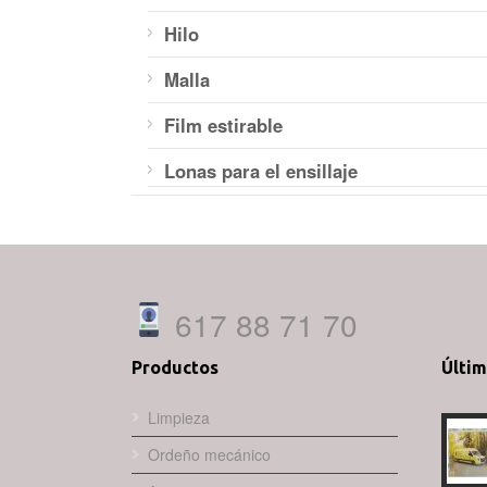
Hilo
Malla
Film estirable
Lonas para el ensillaje
617 88 71 70
Productos
Últi
Limpieza
Ordeño mecánico