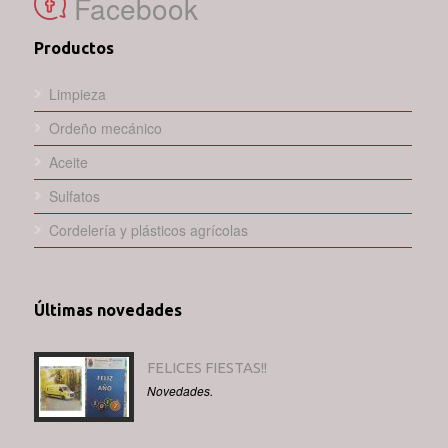
Facebook
Productos
Limpieza
Ordeño mecánico
Aceite
Sulfatos
Cordelería y plásticos agrícolas
Últimas novedades
FELICES FIESTAS!!
Novedades.