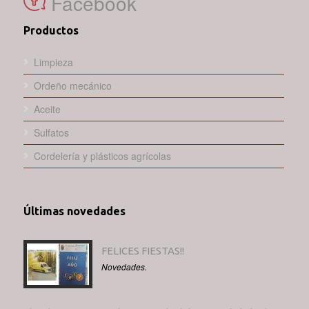
Facebook
Productos
Limpieza
Ordeño mecánico
Aceite
Sulfatos
Cordelería y plásticos agrícolas
Últimas novedades
FELICES FIESTAS!!
Novedades.