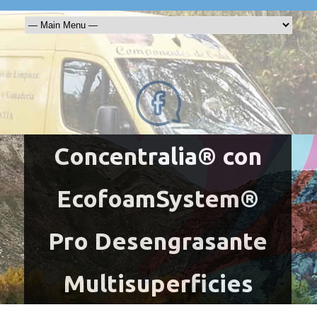
Concentralia® con
EcofoamSystem®
Pro Desengrasante
Multisuperficies