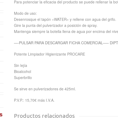
Para potenciar la eficacia del producto se puede rellenar la bot
Modo de uso:
Desenrosque el tapón «WATER» y rellene con agua del grifo.
Gire la punta del pulverizador a posición de spray.
Mantenga siempre la botella llena de agua por encima del niv
—-PULSAR PARA DESCARGAR FICHA COMERCIAL—– DIPTI
Potente Limpiador Higienizante PROCARE
Sin lejía
Bioalcohol
Superbrillo
Se sirve en pulverizadores de 425ml.
P.V.P.: 15,70€ más I.V.A.
s
Productos relacionados