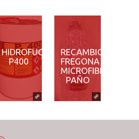
HIDROFUGANTE
RECAMBIO
P400
FREGONA
MICROFIBRA
PAÑO