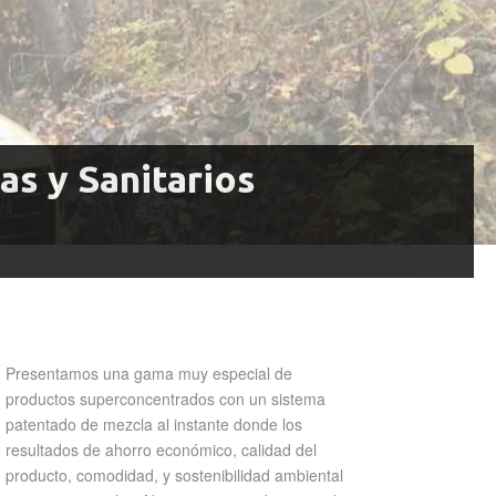
s y Sanitarios
Presentamos una gama muy especial de
productos superconcentrados con un sistema
patentado de mezcla al instante donde los
resultados de ahorro económico, calidad del
producto, comodidad, y sostenibilidad ambiental