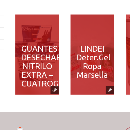
GUANTES
LINDEI
DESECHABLES
Deter.Gel
NITRILO
Ropa
EXTRA –
Marsella
CUATROGASA