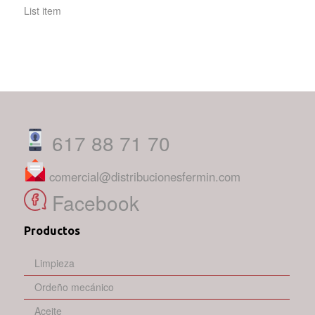
List item
617 88 71 70
comercial@distribucionesfermin.com
Facebook
Productos
Limpieza
Ordeño mecánico
Aceite