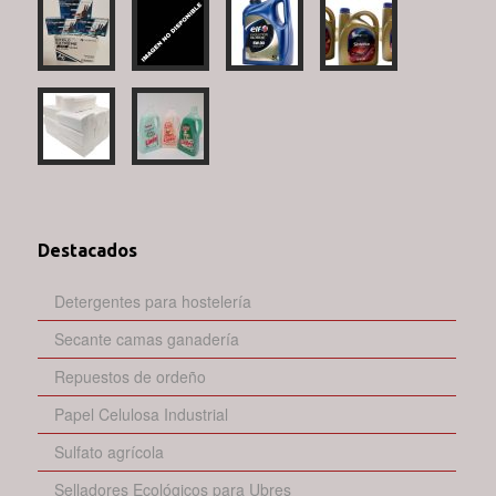
Destacados
Detergentes para hostelería
Secante camas ganadería
Repuestos de ordeño
Papel Celulosa Industrial
Sulfato agrícola
Selladores Ecológicos para Ubres