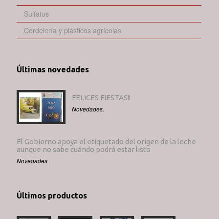
Sulfatos
Cordelería y plásticos agrícolas
Últimas novedades
FELICES FIESTAS!!
Novedades.
El Gobierno apoya el etiquetado del origen de la leche
aunque no sabe cuándo podrá estar listo
Novedades.
Últimos productos