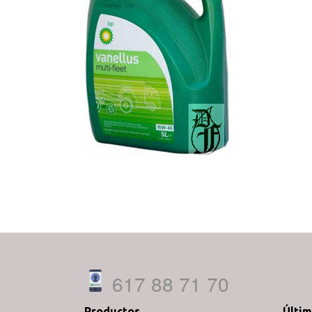
617 88 71 70
Productos
Últi