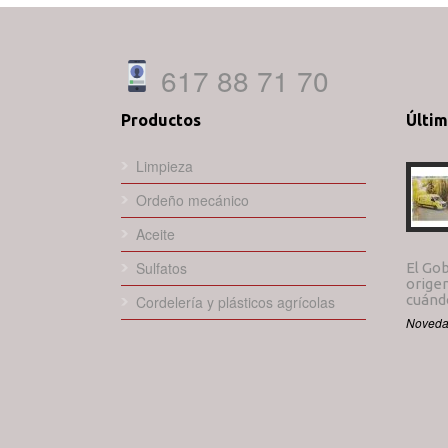
617 88 71 70
Productos
Últi
Limpieza
Ordeño mecánico
Aceite
Sulfatos
El Gob
origen
cuándo
Cordelería y plásticos agrícolas
Noveda