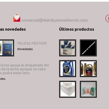
comercial@distribucionesfermin.com
mas novedades
Últimos productos
FELICES FIESTAS!!
Novedades.
ierno apoya el etiquetado del
 de la leche aunque no sabe
 podrá estar listo
des.