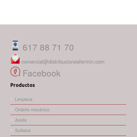
617 88 71 70
comercial@distribucionesfermin.com
Facebook
Productos
Limpieza
Ordeño mecánico
Aceite
Sulfatos