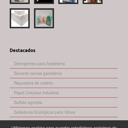
Destacados
Detergentes para hostelería
Secante camas ganadería
Repuestos de ordeño
Papel Celulosa Industrial
Sulfato agrícola
Selladores Ecológicos para Ubres
Utilizamos cookies para guardar estadísticas anónimas de