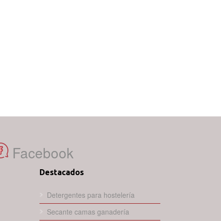
Facebook
Destacados
Detergentes para hostelería
Secante camas ganadería