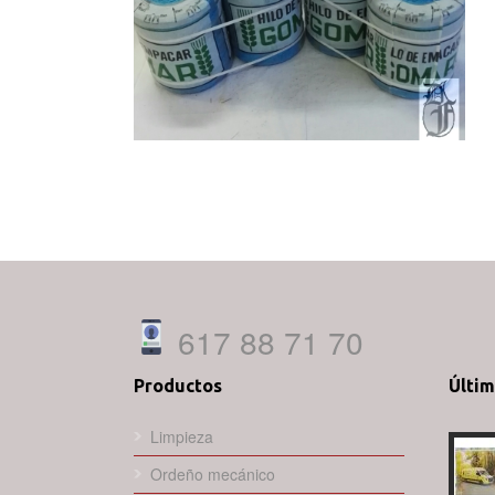
617 88 71 70
Productos
Últi
Limpieza
Ordeño mecánico