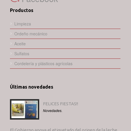
Productos
Limpieza
Ordeño mecánico
Aceite
Sulfatos
Cordelería y plásticos agrícolas
Últimas novedades
FELICES FIESTAS!!
Novedades.
El Gobierno apoya el etiquetado del origen de la leche