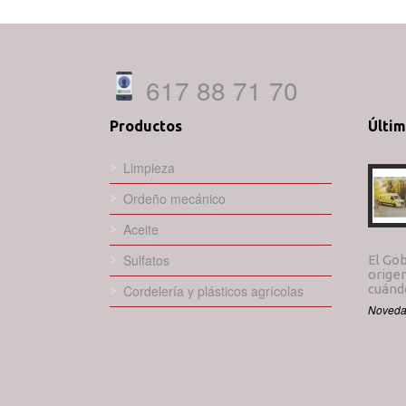
617 88 71 70
Productos
Últi
Limpieza
Ordeño mecánico
Aceite
Sulfatos
El Gob
origen
cuándo
Cordelería y plásticos agrícolas
Noveda