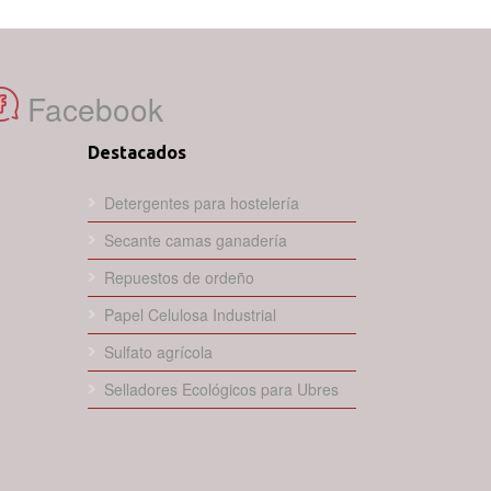
Facebook
Destacados
Detergentes para hostelería
Secante camas ganadería
Repuestos de ordeño
Papel Celulosa Industrial
Sulfato agrícola
Selladores Ecológicos para Ubres