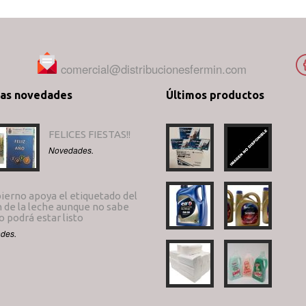
comercial@distribucionesfermin.com
mas novedades
Últimos productos
FELICES FIESTAS!!
Novedades.
ierno apoya el etiquetado del
 de la leche aunque no sabe
 podrá estar listo
des.