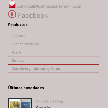
comercial@distribucionesfermin.com
Facebook
Productos
Limpieza
Ordeño mecánico
Aceite
Sulfatos
Cordelería y plásticos agrícolas
Últimas novedades
FELICES FIESTAS!!
Novedades.