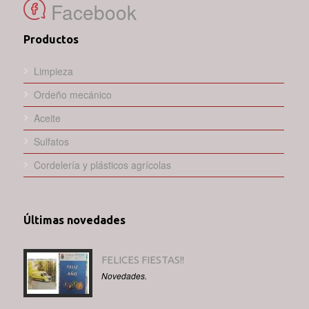
Facebook
Productos
Limpieza
Ordeño mecánico
Aceite
Sulfatos
Cordelería y plásticos agrícolas
Últimas novedades
FELICES FIESTAS!!
Novedades.